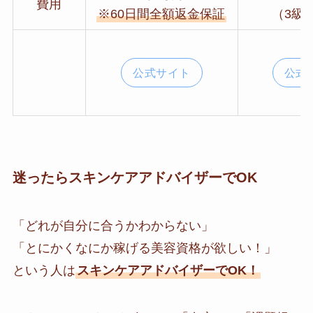
費用
※60日間全額返金保証
（3級
公式サイト
公式
迷ったらスキンケアアドバイザーでOK
「どれが自分に合うかわからない」
「とにかくなにか稼げる美容資格が欲しい！」
という人は
スキンケアアドバイザーでOK！