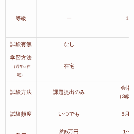
等級
ー
1〜
試験有無
なし
あ
学習方法
在宅
在
（通学or在
宅）
会場
試験方法
課題提出のみ
（3級は
試験頻度
いつでも
5月、
約5万円
1〜