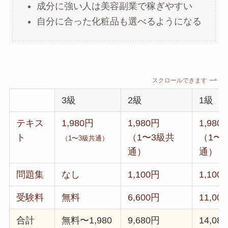
成分に強い人は美容副業で稼ぎやすい
自分に合った化粧品も選べるようになる
スクロールできます
3級
2級
1級
テキス
1,980円
1,980円
1,980
ト
（1〜3級共
（1〜
（1〜3級共通）
通）
通）
問題集
なし
1,100円
1,100
受験料
無料
6,600円
11,00
合計
無料〜1,980
9,680円
14,08